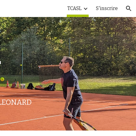
TCASL
S'inscrire
ion
L
 LEONARD